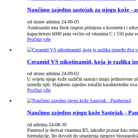
Naučimo zajedno sastojak za njegu kože - a
od strane admina 24-09-05
Astaksantin ima širok raspon primjena u kozmetici i zdra
kapacitetom 6000 puta većim od vitamina C i 550 puta ve
Pročitaj više
Ceramid VS nikotinamid, koja je razlika iz
od strane admina 24-09-02
U svijetu njege kože različiti sastojci imaju jedinstvene 
između njih. Hajdemo zajedno istražiti karakteristike ova
Pročitaj više
Naučimo zajedno njegu kože Sastojak - Pa
od admina 24-08-30
Pantenol je derivat vitamina B5, također poznat kao retin
formulacije, što dovodi do smanjenja njegove bioraspoloži