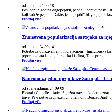
od admina 24-09-18
Posljednjih godina oligopeptidi, peptidi i peptidi postal
koji sadrže peptide. Dakle, je li "peptid" blago ljepote ko
Pročitaj više
Znanstvena popularizacija sastojaka za nje
od admina 24-09-14
Potrebe za ovlaživanjem i hidratacijom – hijaluronska kis
(opće poznata kao hijaluronska kiselina) To je prirodni li
Pročitaj više
Naučimo zajedno njegu kože Sastojak - Cent
od strane admina 24-09-09
Ekstrakt Centelle asiatice Snježna trava, također poznata
trave. Prvi put je zabilježen u "Shennong Bencao Jing" i 
Pročitaj više