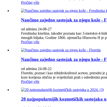
Pročitaj više
Naučimo zajedno sastojak za njegu kože - Fe
od admina 24-08-27
Ferulinska kiselina, također poznata kao 3-metoksi-4-hidr
mnogih biljaka. Godine 1866. njemačka Hlasweta H je prvi 
Pročitaj više
Naučimo zajedno sastojak za njegu kože - F
od admina 24-08-22
Floretin, poznat i kao trihidroksifenol aceton, prirodni je 
kore korijena obično je svijetložuti prah s određenim po
Pročitaj više
20 najpopularnijih kozmetičkih sastojaka u 