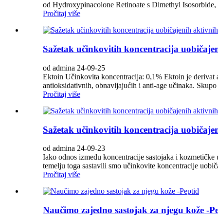
od Hydroxypinacolone Retinoate s Dimethyl Isosorbide, to je
Pročitaj više
Sažetak učinkovitih koncentracija uobičajen
od admina 24-09-25
Ektoin Učinkovita koncentracija: 0,1% Ektoin je derivat 
antioksidativnih, obnavljajućih i anti-age učinaka. Skupo 
Pročitaj više
Sažetak učinkovitih koncentracija uobičajen
od admina 24-09-23
Iako odnos između koncentracije sastojaka i kozmetičke uč
temelju toga sastavili smo učinkovite koncentracije uobiča
Pročitaj više
Naučimo zajedno sastojak za njegu kože -P