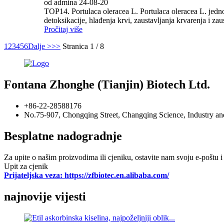
od admina 24-08-20
TOP14. Portulaca oleracea L. Portulaca oleracea L. jedno
detoksikacije, hlađenja krvi, zaustavljanja krvarenja i za
Pročitaj više
1
2
3
4
5
6
Dalje >
>>
Stranica 1 / 8
Fontana Zhonghe (Tianjin) Biotech Ltd.
+86-22-28588176
No.75-907, Chongqing Street, Changqing Science, Industry and
Besplatne nadogradnje
Za upite o našim proizvodima ili cjeniku, ostavite nam svoju e-poštu i
Upit za cjenik
Prijateljska veza: https://zfbiotec.en.alibaba.com/
najnovije vijesti