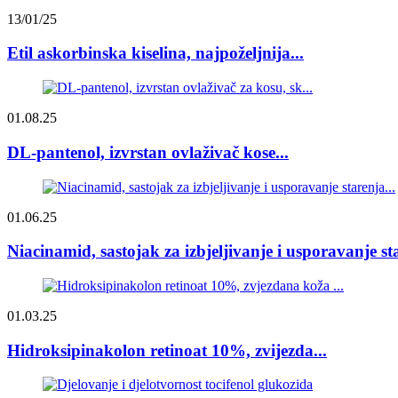
13/01/25
Etil askorbinska kiselina, najpoželjnija...
01.08.25
DL-pantenol, izvrstan ovlaživač kose...
01.06.25
Niacinamid, sastojak za izbjeljivanje i usporavanje sta
01.03.25
Hidroksipinakolon retinoat 10%, zvijezda...