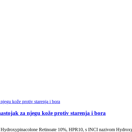
stojak za njegu kože protiv starenja i bora
Hydroxypinacolone Retinoate 10%, HPR10, s INCI nazivom Hydroxypin