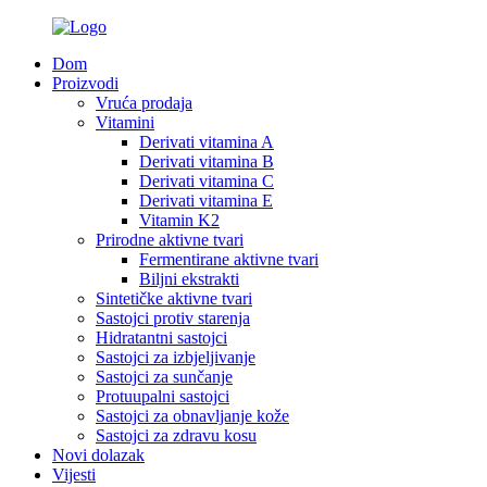
Dom
Proizvodi
Vruća prodaja
Vitamini
Derivati ​​vitamina A
Derivati ​​vitamina B
Derivati ​​vitamina C
Derivati ​​vitamina E
Vitamin K2
Prirodne aktivne tvari
Fermentirane aktivne tvari
Biljni ekstrakti
Sintetičke aktivne tvari
Sastojci protiv starenja
Hidratantni sastojci
Sastojci za izbjeljivanje
Sastojci za sunčanje
Protuupalni sastojci
Sastojci za obnavljanje kože
Sastojci za zdravu kosu
Novi dolazak
Vijesti