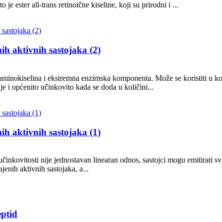
 ester all-trans retinoične kiseline, koji su prirodni i ...
ih aktivnih sastojaka (2)
aminokiselina i ekstremna enzimska komponenta. Može se koristiti u koz
je i općenito učinkovito kada se doda u količini...
ih aktivnih sastojaka (1)
inkovitosti nije jednostavan linearan odnos, sastojci mogu emitirati svj
jenih aktivnih sastojaka, a...
eptid