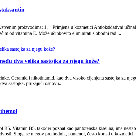
staksantin
vstvenim proizvodima: 1、 Primjena u kozmetici Antioksidativni učinak: 
ćim od vitamina E. Može učinkovito eliminirati slobodni rad ...
među dva velika sastojka za njegu kože?
učinke. Ceramid i nikotinamid, kao dva visoko cijenjena sastojka za njegu
 dva sastojka, pružajući osnovu...
nthemol
ol B5. Vitamin B5, također poznat kao pantotenska kiselina, ima nestabi
vosti. Stoga se njegov prethodnik, pantenol, često koristi u kozmetici..