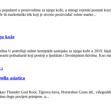
i su popularni u proizvodima za njegu kože, a mnogi svjetski poznati koz
že ili marketinški trik koji je stvorio proizvođač robne marke...
gu kože
elina U potrošnji online kemijskih sastojaka za njegu kože u 2019. hijal
nearni polisaharid koji postoji u ljudskim i životinjskim tkivima. Kao maj
ella asiatica
 kao Thunder God Root, Tigrova trava, Horseshoe Grass itd., višegodišnja
ima dugu povijest primjene. u...