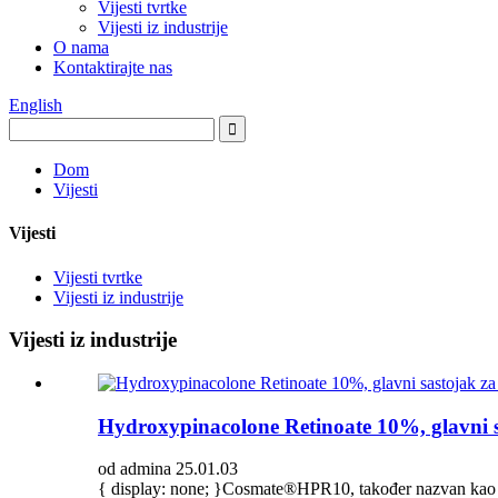
Vijesti tvrtke
Vijesti iz industrije
O nama
Kontaktirajte nas
English
Dom
Vijesti
Vijesti
Vijesti tvrtke
Vijesti iz industrije
Vijesti iz industrije
Hydroxypinacolone Retinoate 10%, glavni sa
od admina 25.01.03
{ display: none; }Cosmate®HPR10, također nazvan kao 