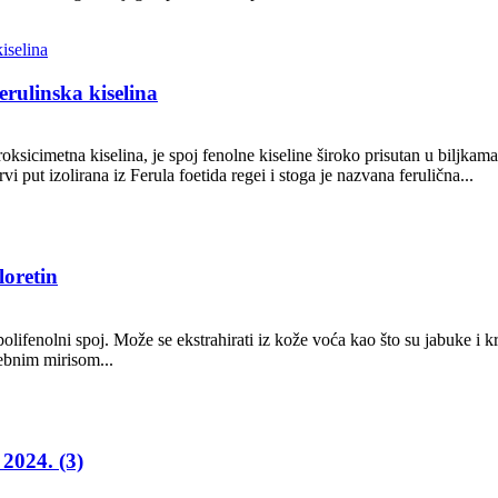
rulinska kiselina
oksicimetna kiselina, je spoj fenolne kiseline široko prisutan u biljkam
put izolirana iz Ferula foetida regei i stoga je nazvana ferulična...
loretin
polifenolni spoj. Može se ekstrahirati iz kože voća kao što su jabuke i kru
sebnim mirisom...
2024. (3)