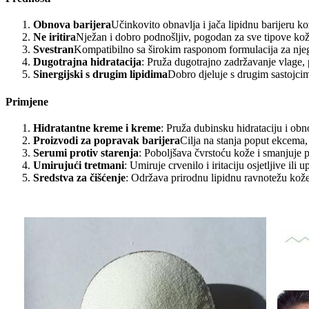
Obnova barijera
Učinkovito obnavlja i jača lipidnu barijeru kož
Ne iritira
Nježan i dobro podnošljiv, pogodan za sve tipove kože
Svestran
Kompatibilno sa širokim rasponom formulacija za njeg
Dugotrajna hidratacija
: Pruža dugotrajno zadržavanje vlage, p
Sinergijski s drugim lipidima
Dobro djeluje s drugim sastojcima
Primjene
Hidratantne kreme i kreme
: Pruža dubinsku hidrataciju i ob
Proizvodi za popravak barijera
Cilja na stanja poput ekcema, 
Serumi protiv starenja
: Poboljšava čvrstoću kože i smanjuje po
Umirujući tretmani
: Umiruje crvenilo i iritaciju osjetljive ili 
Sredstva za čišćenje
: Održava prirodnu lipidnu ravnotežu kože 