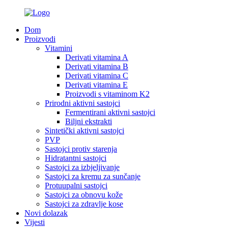
Dom
Proizvodi
Vitamini
Derivati ​​vitamina A
Derivati ​​vitamina B
Derivati ​​vitamina C
Derivati ​​vitamina E
Proizvodi s vitaminom K2
Prirodni aktivni sastojci
Fermentirani aktivni sastojci
Biljni ekstrakti
Sintetički aktivni sastojci
PVP
Sastojci protiv starenja
Hidratantni sastojci
Sastojci za izbjeljivanje
Sastojci za kremu za sunčanje
Protuupalni sastojci
Sastojci za obnovu kože
Sastojci za zdravlje kose
Novi dolazak
Vijesti