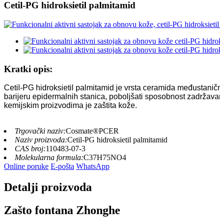
Cetil-PG hidroksietil palmitamid
Kratki opis:
Cetil-PG hidroksietil palmitamid je vrsta ceramida međustanič
barijeru epidermalnih stanica, poboljšati sposobnost zadržavan
kemijskim proizvodima je zaštita kože.
Trgovački naziv:
Cosmate®PCER
Naziv proizvoda:
Cetil-PG hidroksietil palmitamid
CAS broj:
110483-07-3
Molekularna formula:
C37H75NO4
Online poruke
E-pošta
WhatsApp
Detalji proizvoda
Zašto fontana Zhonghe