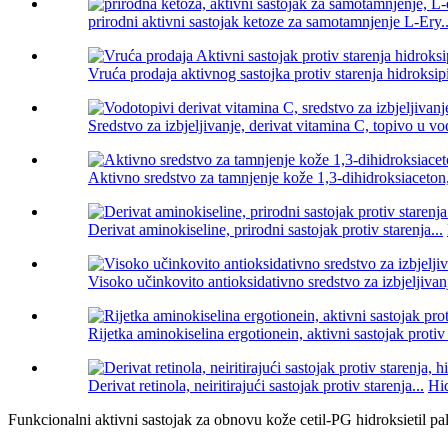
prirodni aktivni sastojak ketoze za samotamnjenje L-Ery..
Vruća prodaja aktivnog sastojka protiv starenja hidroksipi
Sredstvo za izbjeljivanje, derivat vitamina C, topivo u vo
Aktivno sredstvo za tamnjenje kože 1,3-dihidroksiaceton, 
Derivat aminokiseline, prirodni sastojak protiv starenja...
Visoko učinkovito antioksidativno sredstvo za izbjeljivanj
Rijetka aminokiselina ergotionein, aktivni sastojak protiv
Derivat retinola, neiritirajući sastojak protiv starenja...
Hid
Funkcionalni aktivni sastojak za obnovu kože cetil-PG hidroksietil p