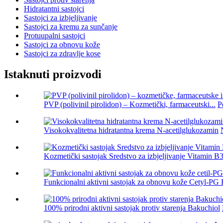
Hidratantni sastojci
Sastojci za izbjeljivanje
Sastojci za kremu za sunčanje
Protuupalni sastojci
Sastojci za obnovu kože
Sastojci za zdravlje kose
Istaknuti proizvodi
PVP (polivinil pirolidon) – Kozmetički, farmaceutski...
P
Visokokvalitetna hidratantna krema N-acetilglukozamin
Kozmetički sastojak Sredstvo za izbjeljivanje Vitamin B3
Funkcionalni aktivni sastojak za obnovu kože Cetyl-PG 
100% prirodni aktivni sastojak protiv starenja Bakuchiol