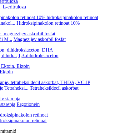
.
L-eritruloza
nakol...
Hidroksipinakolon retinoat 10%
di M...
Magnezijev askorbil fosfat
dihidr...
1,3-dihidroksiaceton
Ektoin
e Tetraheksi...
Tetraheksildecil askorbat
 starenja
Ergotionein
roksipinakolon retinoat
almitamid