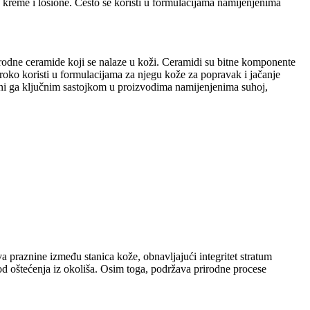
 kreme i losione. Često se koristi u formulacijama namijenjenima
rirodne ceramide koji se nalaze u koži. Ceramidi su bitne komponente
široko koristi u formulacijama za njegu kože za popravak i jačanje
 čini ga ključnim sastojkom u proizvodima namijenjenima suhoj,
va praznine između stanica kože, obnavljajući integritet stratum
 od oštećenja iz okoliša. Osim toga, podržava prirodne procese