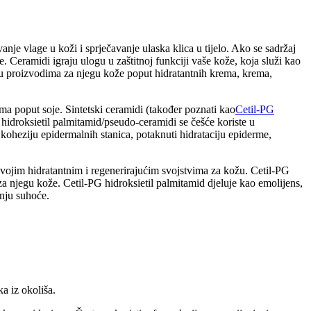
anje vlage u koži i sprječavanje ulaska klica u tijelo. Ako se sadržaj
. Ceramidi igraju ulogu u zaštitnoj funkciji vaše kože, koja služi kao
ni u proizvodima za njegu kože poput hidratantnih krema, krema,
ama poput soje. Sintetski ceramidi (također poznati kao
Cetil-PG
G hidroksietil palmitamid/pseudo-ceramidi se češće koriste u
koheziju epidermalnih stanica, potaknuti hidrataciju epiderme,
 svojim hidratantnim i regenerirajućim svojstvima za kožu. Cetil-PG
za njegu kože. Cetil-PG hidroksietil palmitamid djeluje kao emolijens,
enju suhoće.
a iz okoliša.