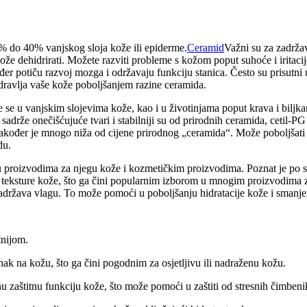
30% do 40% vanjskog sloja kože ili epiderme.
Ceramid
Važni su za zadržav
e dehidrirati. Možete razviti probleme s kožom poput suhoće i iritacije
kođer potiču razvoj mozga i održavaju funkciju stanica. Često su prisut
dravlja vaše kože poboljšanjem razine ceramida.
ze se u vanjskim slojevima kože, kao i u životinjama poput krava i biljk
 sadrže onečišćujuće tvari i stabilniji su od prirodnih ceramida, cetil-P
također je mnogo niža od cijene prirodnog „ceramida“. Može poboljšati 
du.
sti u proizvodima za njegu kože i kozmetičkim proizvodima. Poznat je po
e i teksture kože, što ga čini popularnim izborom u mnogim proizvodima 
 zadržava vlagu. To može pomoći u poboljšanju hidratacije kože i smanj
tnijom.
ak na kožu, što ga čini pogodnim za osjetljivu ili nadraženu kožu.
u zaštitnu funkciju kože, što može pomoći u zaštiti od stresnih čimbenik