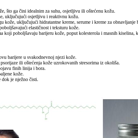
e, što ga čini idealnim za suhu, osjetljivu ili oštećenu kožu.
, uključujući osjetljivu i reaktivnu kožu.
u kože, uključujući hidratantne kreme, serume i kreme za obnavljanje b
oboljšavajući elastičnost i teksturu kože.
 koji poboljšavaju barijeru kože, poput kolesterola i masnih kiselina, k
novu barijere u svakodnevnoj njezi kože.
psorijaze ili oštećenja kože uzrokovanih stresorima iz okoliša.
javu finih linija i bora.
upaljene kože.
dok je nježno čisti.