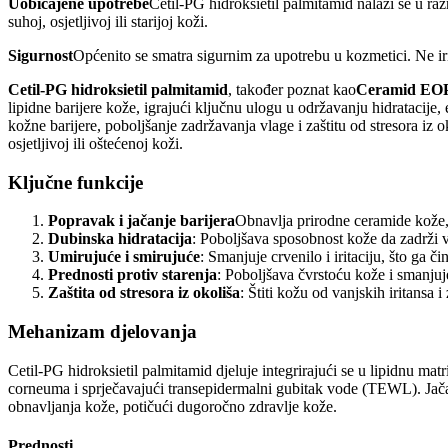
Uobičajene upotrebe
Cetil-PG hidroksietil palmitamid nalazi se u r
suhoj, osjetljivoj ili starijoj koži.
Sigurnost
Općenito se smatra sigurnim za upotrebu u kozmetici. Ne irit
Cetil-PG hidroksietil palmitamid
, također poznat kao
Ceramid EO
lipidne barijere kože, igrajući ključnu ulogu u održavanju hidratacije,
kožne barijere, poboljšanje zadržavanja vlage i zaštitu od stresora i
osjetljivoj ili oštećenoj koži.
Ključne funkcije
Popravak i jačanje barijera
Obnavlja prirodne ceramide kože, 
Dubinska hidratacija
: Poboljšava sposobnost kože da zadrži vl
Umirujuće i smirujuće
: Smanjuje crvenilo i iritaciju, što ga či
Prednosti protiv starenja
: Poboljšava čvrstoću kože i smanjuje
Zaštita od stresora iz okoliša
: Štiti kožu od vanjskih iritansa 
Mehanizam djelovanja
Cetil-PG hidroksietil palmitamid djeluje integrirajući se u lipidnu mat
corneuma i sprječavajući transepidermalni gubitak vode (TEWL). Jačanj
obnavljanja kože, potičući dugoročno zdravlje kože.
Prednosti