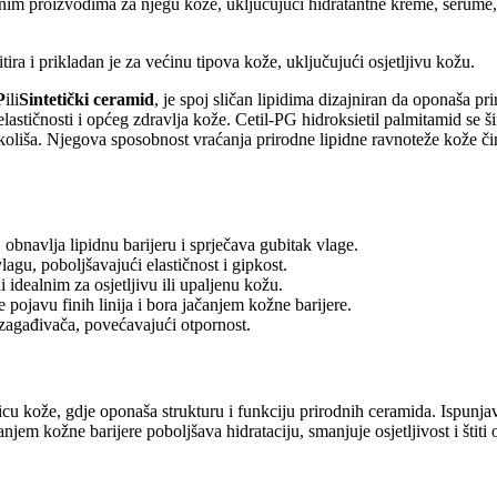
aznim proizvodima za njegu kože, uključujući hidratantne kreme, serume,
ira i prikladan je za većinu tipova kože, uključujući osjetljivu kožu.
P
ili
Sintetički ceramid
, je spoj sličan lipidima dizajniran da oponaša p
 elastičnosti i općeg zdravlja kože. Cetil-PG hidroksietil palmitamid se 
z okoliša. Njegova sposobnost vraćanja prirodne lipidne ravnoteže kože
obnavlja lipidnu barijeru i sprječava gubitak vlage.
agu, poboljšavajući elastičnost i gipkost.
ni idealnim za osjetljivu ili upaljenu kožu.
 pojavu finih linija i bora jačanjem kožne barijere.
i zagađivača, povećavajući otpornost.
ricu kože, gdje oponaša strukturu i funkciju prirodnih ceramida. Ispunja
em kožne barijere poboljšava hidrataciju, smanjuje osjetljivost i štiti