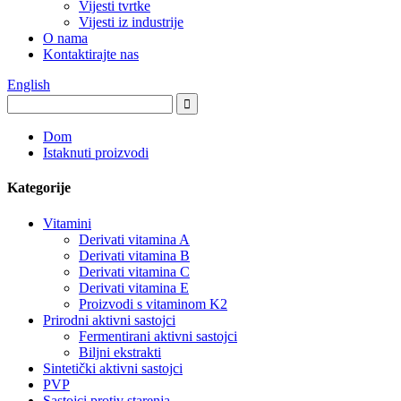
Vijesti tvrtke
Vijesti iz industrije
O nama
Kontaktirajte nas
English
Dom
Istaknuti proizvodi
Kategorije
Vitamini
Derivati ​​vitamina A
Derivati ​​vitamina B
Derivati ​​vitamina C
Derivati ​​vitamina E
Proizvodi s vitaminom K2
Prirodni aktivni sastojci
Fermentirani aktivni sastojci
Biljni ekstrakti
Sintetički aktivni sastojci
PVP
Sastojci protiv starenja