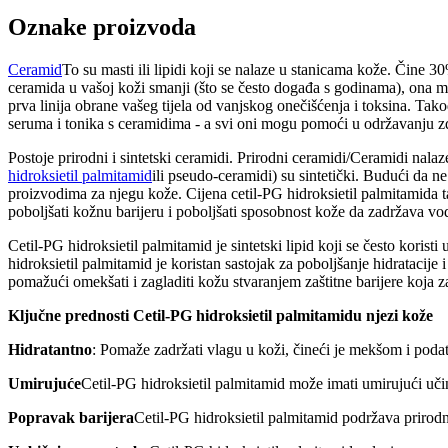
Oznake proizvoda
Ceramid
To su masti ili lipidi koji se nalaze u stanicama kože. Čine 
ceramida u vašoj koži smanji (što se često događa s godinama), ona mož
prva linija obrane vašeg tijela od vanjskog onečišćenja i toksina. Ta
seruma i tonika s ceramidima - a svi oni mogu pomoći u održavanju z
Postoje prirodni i sintetski ceramidi. Prirodni ceramidi/Ceramidi nala
hidroksietil palmitamid
ili pseudo-ceramidi) su sintetički. Budući da ne
proizvodima za njegu kože. Cijena cetil-PG hidroksietil palmitamida 
poboljšati kožnu barijeru i poboljšati sposobnost kože da zadržava vo
Cetil-PG hidroksietil palmitamid je sintetski lipid koji se često kori
hidroksietil palmitamid je koristan sastojak za poboljšanje hidratacij
pomažući omekšati i zagladiti kožu stvaranjem zaštitne barijere koja
Ključne prednosti
Cetil-PG hidroksietil palmitamid
u njezi kože
Hidratantno
: Pomaže zadržati vlagu u koži, čineći je mekšom i poda
Umirujuće
Cetil-PG hidroksietil palmitamid može imati umirujući učin
Popravak barijera
Cetil-PG hidroksietil palmitamid podržava prirodn