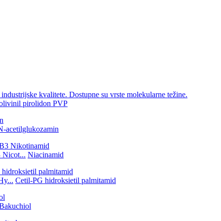
olivinil pirolidon PVP
N-acetilglukozamin
 Nicot...
Niacinamid
Hy...
Cetil-PG hidroksietil palmitamid
Bakuchiol